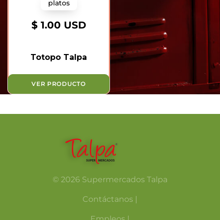
platos
$ 1.00 USD
Totopo Talpa
VER PRODUCTO
© 2026 Supermercados Talpa
Contáctanos |
Empleos |